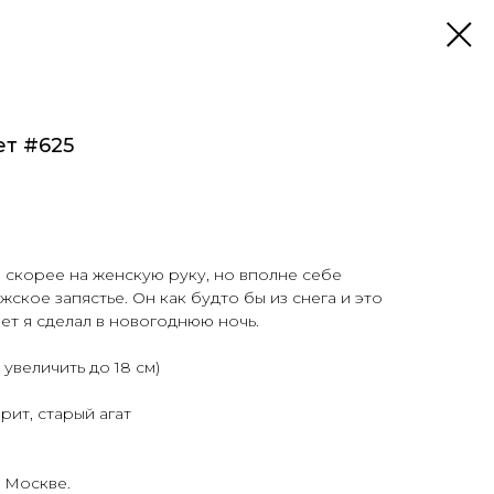
т #625
скорее на женскую руку, но вполне себе
ское запястье. Он как будто бы из снега и это
дмет я сделал в новогоднюю ночь.
 увеличить до 18 см)
ит, старый агат
 Москве.