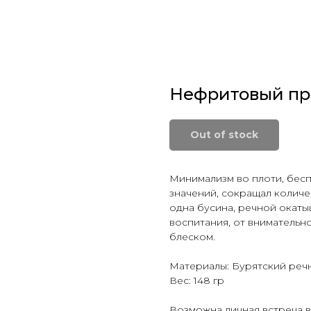
Нефритовый пр
Out of stock
Минимализм во плоти, бес
значений, сокращал количе
одна бусина, речной окаты
воспитания, от внимательн
блеском.
Материалы: Бурятский речн
Вес: 148 гр
Возможна личная встреча в