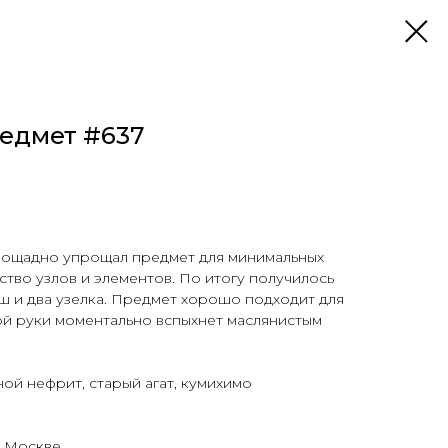
едмет #637
пощадно упрощал предмет для минимальных
ство узлов и элементов. По итогу получилось
ш и два узелка. Предмет хорошо подходит для
ой руки моментально вспыхнет маслянистым
ой нефрит, старый агат, кумихимо
 Москве.