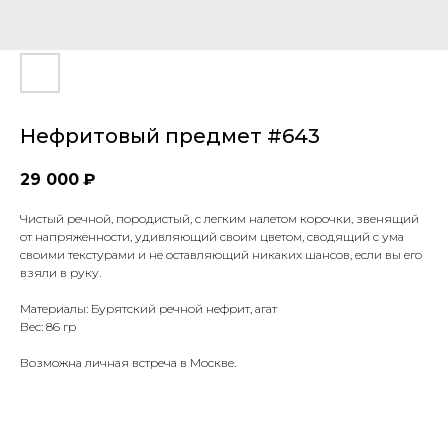
Нефритовый предмет #643
29 000
₽
Чистый речной, породистый, с легким налетом корочки, звенящий
от напряженности, удивляющий своим цветом, сводящий с ума
своими текстурами и не оставляющий никаких шансов, если вы его
взяли в руку.
Материалы: Бурятский речной нефрит, агат
Вес: 86 гр
Возможна личная встреча в Москве.