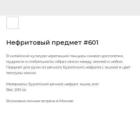
Нефритовый предмет #601
В китайской культуре черепаший панцирь символ долголетия,
мудрости и стабильности, образ связи между землей и небом.
Предмет для руки из речного Бурятского нефрита с яшмой в цвет
текстуры камня.
Материалы: Бурятский речной нефрит, яшма, агат
Вес: 200 гр
Возможна личная встреча в Москве.