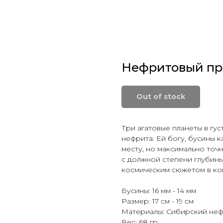
Нефритовый пр
Out of stock
Три агатовые планеты в гу
нефрита. Ей богу, бусины к
месту, но максимально точн
с должной степени глубины
космическим сюжетом в ко
Бусины: 16 мм - 14 мм
Размер: 17 см - 19 см
Материалы: Сибирский нефр
Вес: 68 гр