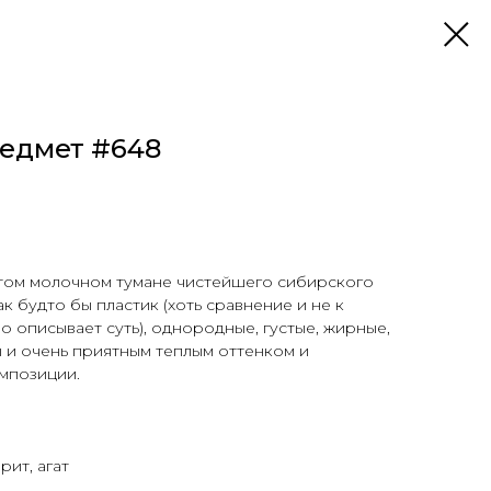
едмет #648
стом молочном тумане чистейшего сибирского
ак будто бы пластик (хоть сравнение и не к
о описывает суть), однородные, густые, жирные,
 и очень приятным теплым оттенком и
мпозиции.
ит, агат