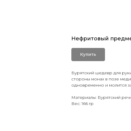
Нефритовый предме
Купить
Бурятский шедевр для рук
стороны монах в позе меди
одновременно и молится за
Материалы: Бурятский речн
Вес: 166 гр