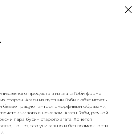
»
уникального предмета в из агата Гоби форме
их сторон. Агаты из пустыни Гоби любят играть
и бывает радуют антропоморфными образами,
тпечаток живого в неживом. Агаты Гоби, речной
с» и пара бусин старого агата. Хочется
богато, но нет, это уникально и без возможности
и.