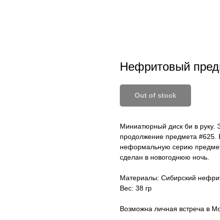
Нефритовый пред
Out of stock
Миниатюрный диск би в руку. 
продолжение предмета #625. 
неформальную серию предмето
сделан в новогоднюю ночь.
Материалы: Сибирский нефрит,
Вес: 38 гр
Возможна личная встреча в Мо