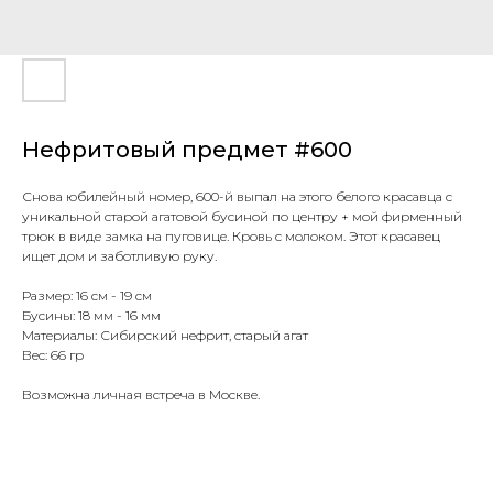
Нефритовый предмет #600
Снова юбилейный номер, 600-й выпал на этого белого красавца с
уникальной старой агатовой бусиной по центру + мой фирменный
трюк в виде замка на пуговице. Кровь с молоком. Этот красавец
ищет дом и заботливую руку.
Размер: 16 см - 19 см
Бусины: 18 мм - 16 мм
Материалы: Сибирский нефрит, старый агат
Вес: 66 гр
Возможна личная встреча в Москве.