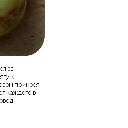
ся за
ягу к
разом принося
ет каждого в
повод