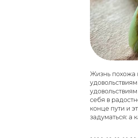
Жизнь похожа 
удовольствиями
удовольствиям
себя в радост
конце пути и э
задуматься: а 