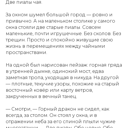
Две пиалы чая.
За окном шумел большой город — ровно и
привычно. А на маленьком столике у самого
окна стояли две старые пиалы. Совсем
маленькие, почти игрушечные. Без сколов. Без
трещин. Просто и спокойно живущие свою
жизнь в перемещениях между чайными
пространствами.
На одной был нарисован пейзаж: горная гряда
в утренней дымке, одинокий мост, едва
заметная тропа, уходящая в никуда. На другой
— плотные, текучие узоры, похожие на старый
восточный ковёр или карту ветров,
закрученных в вечный танец.
— Смотри, — Горный дракон не сидел, как
всегда, за столом. Он стоял у окна, и в
отражении неба за его спиной плыли чужие
многоэтажки. — Две пиалы. Обе целые. Обе