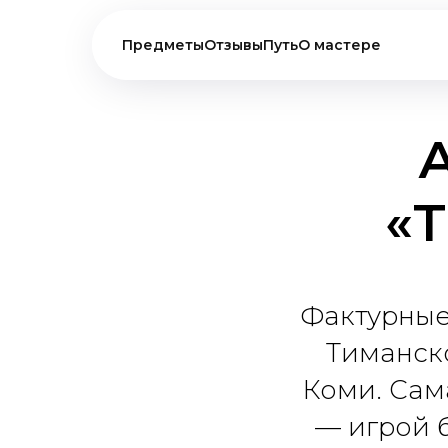
Предметы
Отзывы
Путь
О мастере
«
Фактурные
Тиманско
Коми. Сам
— игрой б