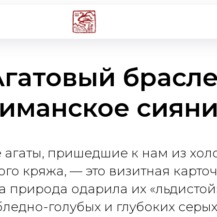
Агатовый брасле
Тиманское сияни
 агаты, пришедшие к нам из хол
го кряжа, — это визитная карто
а природа одарила их «льдистой
ледно-голубых и глубоких серых