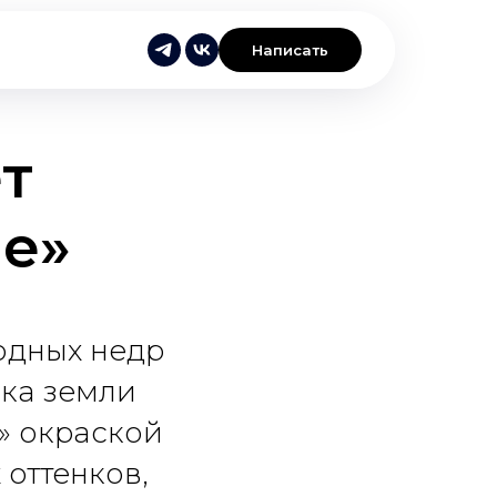
Написать
т
е»
одных недр
чка земли
» окраской
 оттенков,