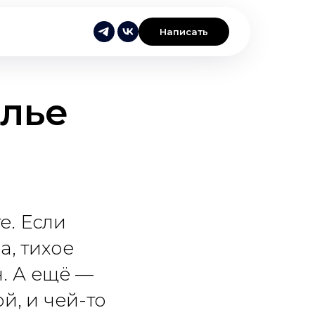
Написать
лье
е. Если
а, тихое
. А ещё —
й, и чей-то