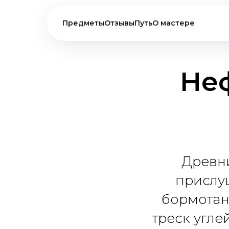
Предметы
Отзывы
Путь
О мастере
Не
Древни
прислуш
бормотан
треск угле