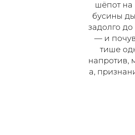
шёпот на 
бусины ды
задолго до
— и почув
тише од
напротив, 
а, признани