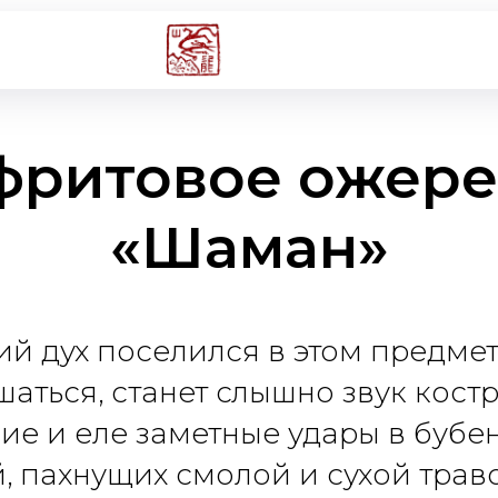
фритовое ожере
«Шаман»
й дух поселился в этом предмет
аться, станет слышно звук костр
ие и еле заметные удары в бубен
й, пахнущих смолой и сухой траво