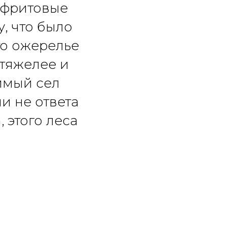
Нефритовые
, что было
то ожерелье
 тяжелее и
имый сел
и не ответа
, этого леса