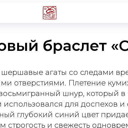
овый браслет «
 шершавые агаты со следами вр
ми отверстиями. Плетение кум
восьмигранный шнур, который в
 использовался для доспехов и 
ый глубокий синий цвет прида
м строгость и свежесть одновре