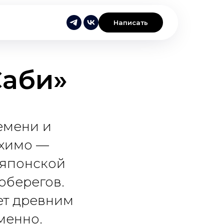
Написать
Саби»
емени и
ихимо —
 японской
оберегов.
ет древним
менно.