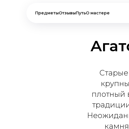
Предметы
Отзывы
Путь
О мастере
Агат
Старые
крупны
плотный 
традиции
Неожиданн
камня