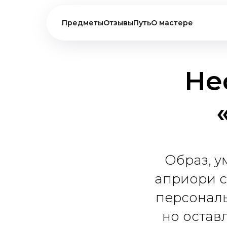
Предметы
Отзывы
Путь
О мастере
Не
Образ, у
априори с
персональ
но остав