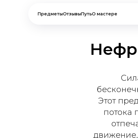
Предметы
Отзывы
Путь
О мастере
Нефр
Сил
бесконеч
Этот пре
потока 
отпеч
движение,