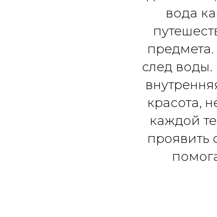
вода ка
путешест
предмета.
след воды.
внутрення
красота, 
каждой те
проявить 
помога