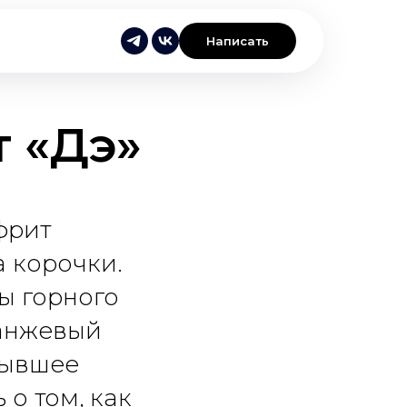
Написать
 «Дэ»
фрит
 корочки.
ы горного
ранжевый
тывшее
о том, как