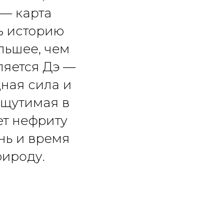
 — карта
ь историю
льшее, чем
ляется Дэ —
ная сила и
ощутимая в
ет нефриту
нь и время
рироду.