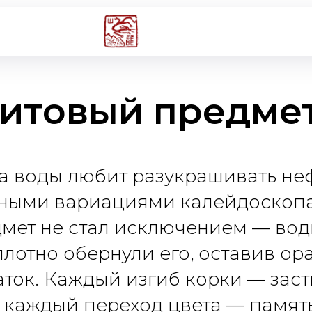
итовый предмет
а воды любит разукрашивать не
ными вариациями калейдоскопа
дмет не стал исключением — вод
плотно обернули его, оставив о
аток. Каждый изгиб корки — зас
 каждый переход цвета — память 