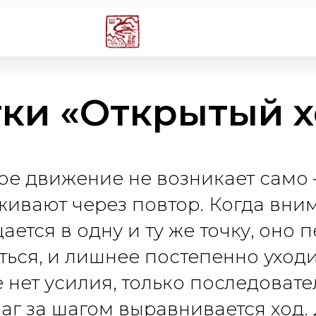
тки «Открытый х
ое движение не возникает само 
живают через повтор. Когда вни
ется в одну и ту же точку, оно 
ься, и лишнее постепенно уходи
 нет усилия, только последовател
аг за шагом выравнивается ход