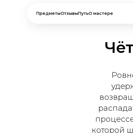
Предметы
Отзывы
Путь
О мастере
Чё
Ровн
удер
возвраща
распадат
процессе
которой ш