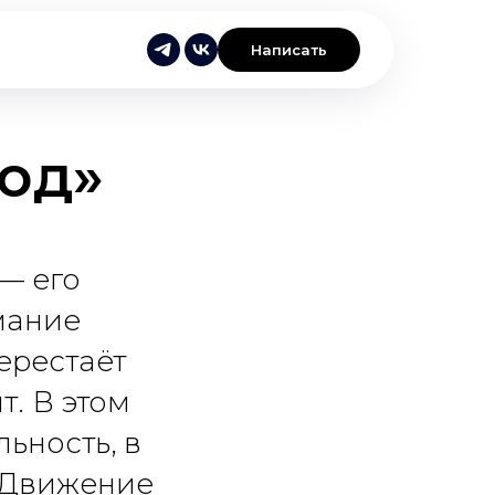
Написать
од»
— его
мание
перестаёт
т. В этом
ьность, в
. Движение