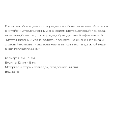
Купить
В поисках образа для этого предмета я в больше степени обратился
к китайским традиционным значениям цветов. Зеленый: природа,
гармония, богатство, плодородие, образ духовной и физической
чистоты. Красный: удача, радость, процветание, жизненная сила и
страсть. Не счастье ли это, если жизнь наполняется в должной мере
выше перечисленным?
Размер: 16 см - 19 см
Бусины: 12 мм - 13 мм
Материалы: старый халцедон, сердоликовый агат
Вес: 36 гр