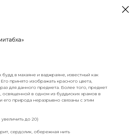
митабха»
 будд в махаяне и ваджраяне, известный как
 Его принято изображать красного цвета,
браз для данного предмета. Более того, предмет
 освященной в одном из буддиских храмов в
 и его природа неразрывно связаны с этим
о увеличить до 20)
рит, сердолик, обережная нить